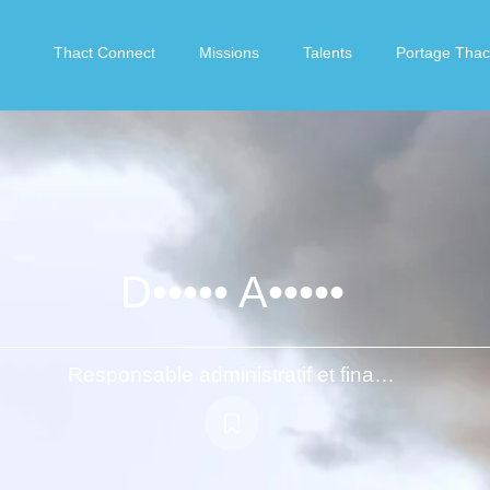
Thact Connect
Missions
Talents
Portage Thac
D••••• A•••••
Responsable administratif et financier / Responsable des fonctions supports