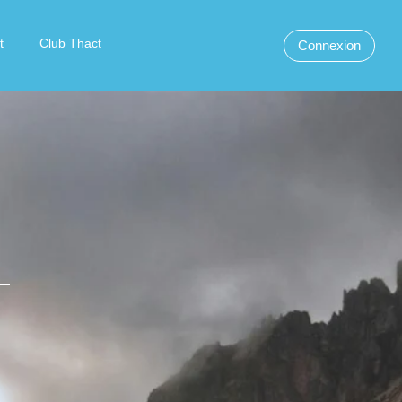
t
Club Thact
Connexion