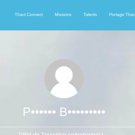
Thact Connect
Missions
Talents
Portage Thac
P•••••• B•••••••••
DRH de Transition opérationnel terrain & stratégie, relations sociales