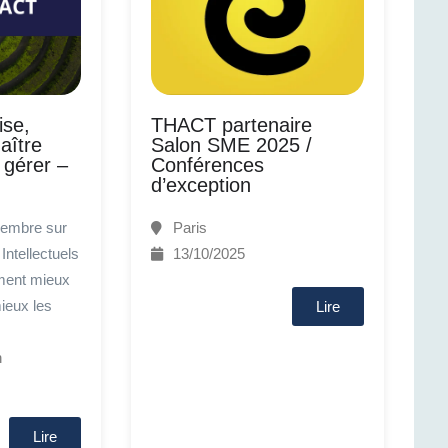
ise,
THACT partenaire
aître
Salon SME 2025 /
 gérer –
Conférences
d’exception
embre sur
Paris
Intellectuels
13/10/2025
ment mieux
ieux les
Lire
n
Lire