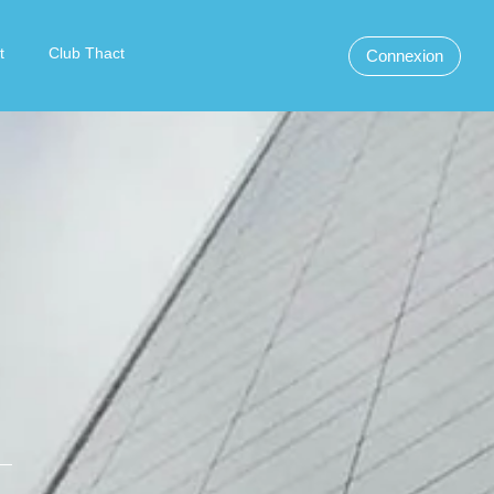
t
Club Thact
Connexion