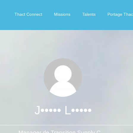
Thact Connect
Missions
Talents
Portage Thac
J••••• L•••••
Manager de Transition Supply Chain