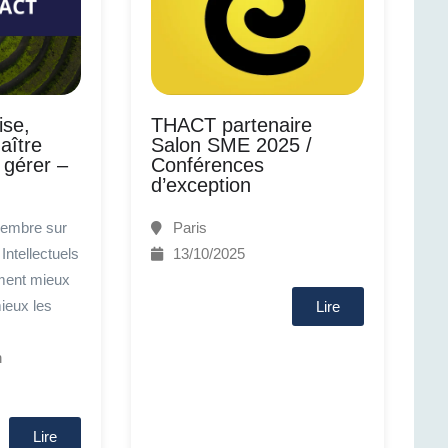
ise,
THACT partenaire
aître
Salon SME 2025 /
 gérer –
Conférences
d’exception
embre sur
Paris
Intellectuels
13/10/2025
ment mieux
ieux les
Lire
n
Lire