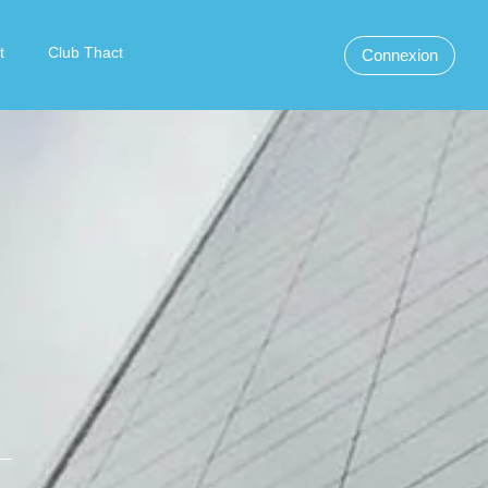
t
Club Thact
Connexion