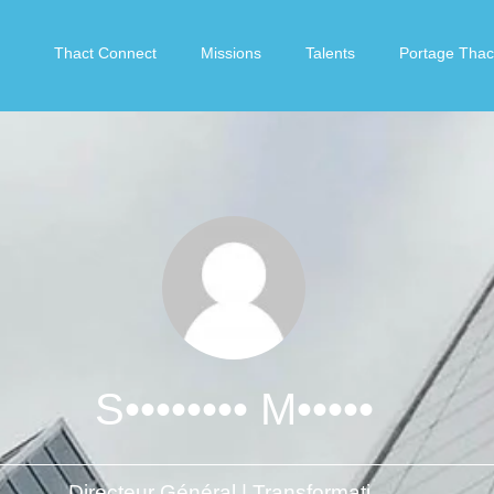
Thact Connect
Missions
Talents
Portage Thac
S•••••••• M•••••
Directeur Général | Transformation & Performance | Développement d’activités | Management d’équipes