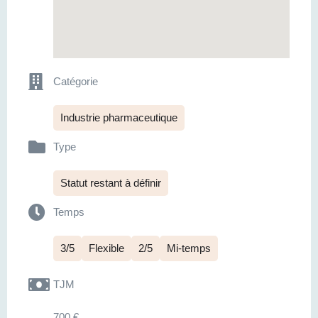
Catégorie
Industrie pharmaceutique
Type
Statut restant à définir
Temps
3/5
Flexible
2/5
Mi-temps
TJM
700 €