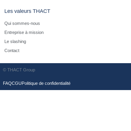
Les valeurs THACT
Titres possibles : Head of Business Development, Chief 
COO Business.
Qui sommes-nous
Contribution :
Entreprise à mission
– structuration BD,
Le slashing
– industrialisation avec les partenaires,
Contact
– croissance internationale,
– représentation de l’entreprise dans le secteur.
© THACT Group
🅒 En co‑actionnaire (late co‑founder), voir
FAQ
CGU
Politique de confidentialité
– equity selon implication, jalons business.
– rôle clé dans la stratégie long terme et participation au
En résumé :
Manager de transition avec 5 – 20 ans d’expérience en bi
cheval entre science et business, ayant déjà développé
d’ingénierie des matériaux dans les Sciences de la vie.