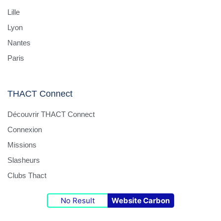
3. Soft Skills déterminants
Lille
Lyon
Manager de Transition, entrepreneur, autonome, très proa
Nantes
Capacité à simplifier des sujets techniques pour des clie
Très bon réseau direct dans au moins un des secteurs c
Paris
État d’esprit collaboratif : construction plutôt que prise de
A l’aise avec les environnements incertains et avec les p
THACT Connect
4. Evolution du rôle possible dans l’entr
Découvrir THACT Connect
Connexion
🅐 En prestation (mission)
Missions
Slasheurs
Étude de marché approfondie sur les verticales .
Création du pipeline commercial.
Clubs Thact
Acquisition des premiers contrats structurants partagés.
Mise en place d’outils commerciaux / CRM / stratégie pri
No Result
Website Carbon
🅑 En salarié