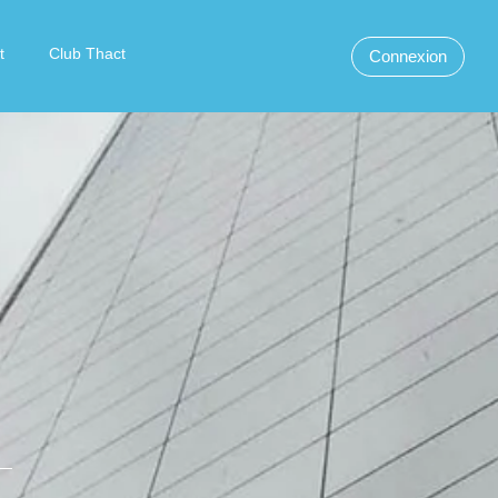
t
Club Thact
Connexion