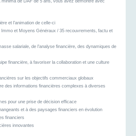
 a minima de DAF de 5 ans, vous avez démontré avec
re et l’animation de celle-ci
 7 Immo et Moyens Généraux / 35 recouvrements, factu et
asse salariale, de l’analyse financière, des dynamiques de
ipe financière, à favoriser la collaboration et une culture
financières sur les objectifs commerciaux globaux
e des informations financières complexes à diverses
es pour une prise de décision efficace
ngeants et à des paysages financiers en évolution
es financiers
ncières innovantes