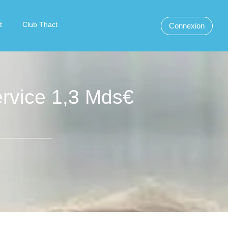
t
Club Thact
Connexion
rvice 1,3 Mds€