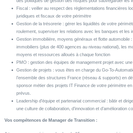
des politiques de gestion des risques pour sauvegarder les i
Fiscal : veiller au respect des réglementations financières l
juridiques et fiscaux de votre périmètre
Gestion de la trésorerie : gérer les liquidités de votre périmèt
roulement, superviser les relations avec les banques et les in
Gestion immobilière, moyens généraux et flotte automobile 
immobiliers (plus de 400 agences au niveau national), les mo
moyens et ressources alloués à chaque fonction
PMO : gestion des équipes de management projet avec une 
Gestion de projets : vous êtes en charge du Go-To-Automatio
l’ensemble des structures France (réseau & supports) en dép
sponsor métier des projets IT Finance de votre périmètre en 
prévus.
Leadership d’équipe et partenariat commercial : bâtir et diri
une culture de collaboration, d’innovation et d’amélioration co
Vos compétences de Manager de Transition :