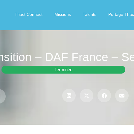
Thact Connect
Missions
Talents
Portage Thac
sition – DAF France – Se
Terminée