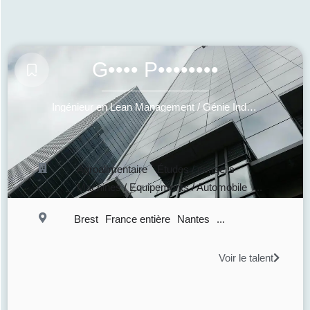
G•••• P••••••••
Ingénieur en Lean Management / Génie Industriel
Agroalimentaire
Études / conseils
Machines / Equipements / Automobile
...
Brest
France entière
Nantes
...
Voir le talent