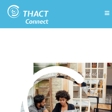
Thact Connect : Les
Slasheurs
Découvrez nos Slasheurs, cherchez, fouillez et
trouvez le talent qu’il vous faut.