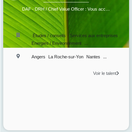
DAF - DRH / Chief Value Officer : Vous accompagne vers une performance durable
Études / conseils
Services aux entreprises
Energies / Environnement
...
Angers
La Roche-sur-Yon
Nantes
...
Voir le talent