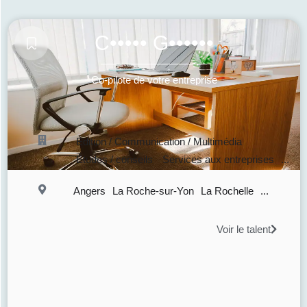
C••••• G••••••
Co-pilote de votre entreprise
Édition / Communication / Multimédia
Études / conseils
Services aux entreprises
...
Angers
La Roche-sur-Yon
La Rochelle
...
Voir le talent